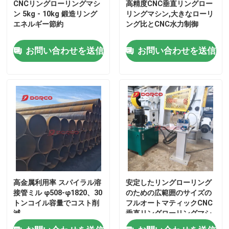
CNCリングローリングマシ
高精度CNC垂直リングロー
ン 5kg - 10kg 鍛造リング
リングマシン,大きなローリ
エネルギー節約
ング比とCNC水力制御
お問い合わせを送信
お問い合わせを送信
高金属利用率 スパイラル溶
安定したリングローリング
接管ミル φ508-φ1820、30
のための広範囲のサイズの
トンコイル容量でコスト削
フルオートマティックCNC
減
垂直リングローリングマシ
ン