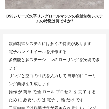
D53シリーズ水平リングロールマシンの数値制御システ
ムの特徴は何ですか?
数値制御システムには多くの特徴があります
電子ハンドホイールを操作する.
多機能と多ステーションのローリングを実現でき
ます
リングと空白の寸法を入力して,自動的にローリ
ング曲線を生成します.
操作 が 簡単 で,全 ロール プロセス を 完了 する
ため に 必要な の は 電子 手 輪 だけ です.
二重画面では作業状況が表示され,新しいコンソ