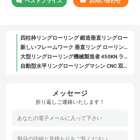
ベストプライス
お問い合わせ
強硬性リングローリングミール 高精度リングローリング鍛造
四柱枠リングローリング 鍛造垂直リングローリング 製造者
企業情報
新しいフレームワーク 垂直リング ローリング 機械 設計 エネルギー 節約 低保守
大型リングローリング機械製造者 450KN ラジアルローリングフォース
会社案内
自動型水平リングローリングマシン CNC 双画面ディスプレイ
自動水平リングローリングマシン 高精度リングローリングミル
品質管理
高精度リングローリング機械 400mm -1600mm リングローリング鍛造
CNC水平リングローリング 鍛造 高効率 高精度リングローリング機器
多機能の水平リングローリングマシン 多ステーションローリング
お問い合わせ
横軸のCNCリングローリングマシン 自動精密リングローリング鍛造
メッセージ
省エネ CNC リング ローリング マシン
ニュース
折り返しご連絡いたします！
CNC水平 1600mmリングローリングマシン 電子ハンドホイール 操作が簡単
水平 2000mm リングローリング マシン 多ステーション リングローリング 鍛造
すべての場合
CNC ラジアル・アクシアル・リングローリングマシン 2000KN 2500KN リングローリング機器
ユーザーフレンドリーリングローリングマシン メーカー 2500KN 軸性ローリング力
ブログ