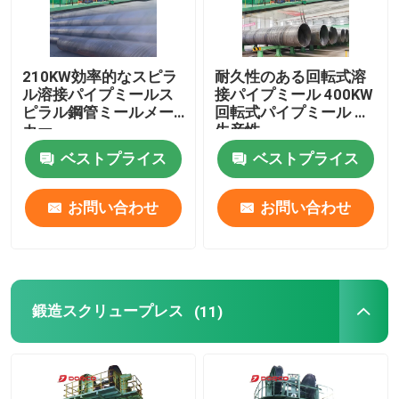
210KW効率的なスピラ
耐久性のある回転式溶
ル溶接パイプミールス
接パイプミール 400KW
ピラル鋼管ミールメー
回転式パイプミール 高
カー
生産性
ベストプライス
ベストプライス
お問い合わせ
お問い合わせ
鍛造スクリュープレス
(11)