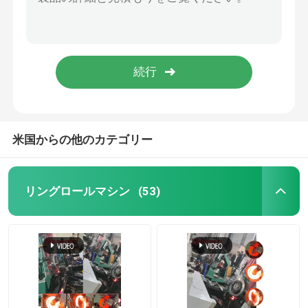
CNCホリゾンタルリングローリングマシン 800mm-4000mm ODリングローリングミール
OD 5000mm ホorizontal Ring Rolling Machine 二方向複合ロールリング
見積依頼
大型リングローリングマシン 1000mm - 6300mmリングローリング機器
240Pcs/H 垂直リングローリング機械 自動リングローリング機械
リングロールマシン
全自動リングローリングマシン 240pcs/hリングローリング機器
垂直リングロールマシン
米国からの他のカテゴリー
横回りリングローリングマシン
リングロールマシン
(53)
螺旋溶接パイプミール
鍛造スクリュープレス