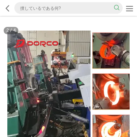
2
/
4