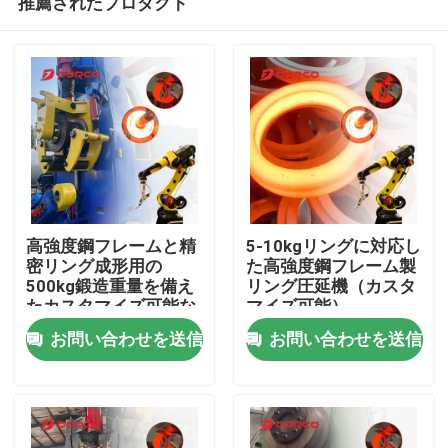
推薦されたプロダクト
高強度鋼フレームと精
5-10kgリングに対応し
密リング成形用の
た高強度鋼フレーム製
500kg鍛造重量を備え
リング圧延機（カスタ
たカスタマイズ可能な
マイズ可能）
ホーム
リング圧延機
お問い合わせを送信
お問い合わせを送信
製品
ビデオ