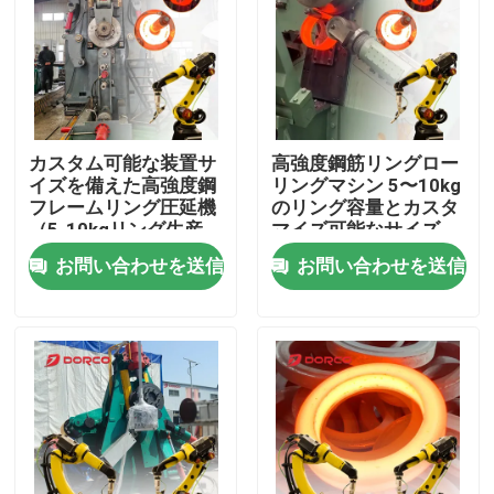
企業情報
会社案内
カスタム可能な装置サ
高強度鋼筋リングロー
イズを備えた高強度鋼
リングマシン 5〜10kg
品質管理
フレームリング圧延機
のリング容量とカスタ
（5-10kgリング生産
マイズ可能なサイズ
用）
お問い合わせを送信
お問い合わせを送信
お問い合わせ
ニュース
すべての場合
ブログ