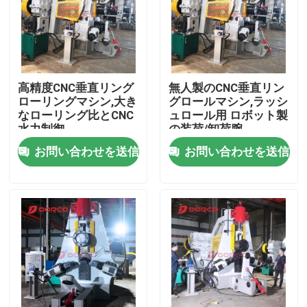
企業情報
会社案内
高精度CNC垂直リング
無人製のCNC垂直リン
ローリングマシン,大き
グロールマシン,ラッシ
なローリング比とCNC
ュロール用 ロボット製
品質管理
水力制御
の装荷/卸荷腕
お問い合わせを送信
お問い合わせを送信
お問い合わせ
ニュース
すべての場合
ブログ