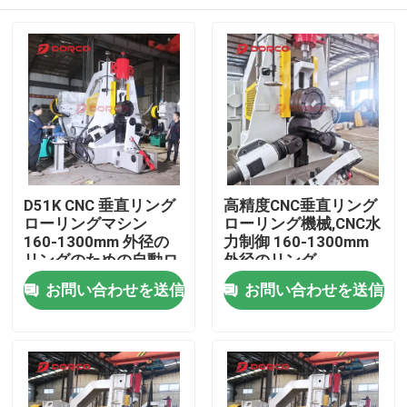
D51K CNC 垂直リング
高精度CNC垂直リング
ローリングマシン
ローリング機械,CNC水
160-1300mm 外径の
力制御 160-1300mm
リングのための自動ロ
外径のリング
ード,ローリング,卸荷
ホーム
お問い合わせを送信
お問い合わせを送信
および高精度 CNC シ
ステム
製品
ビデオ