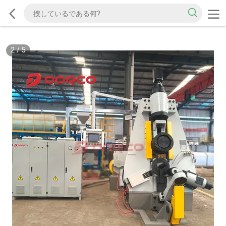
2
/
5