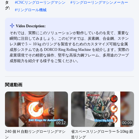
タ
#
CNCリングローリングマシン
#
リングローリングマシンメーカー
グ:
#
リングロール機械
Video Description:
それでは、実際にこのソリューションが動作しているのを見て、重要な
瞬間に注目してみましょう。このビデオでは、炭素鋼、合金鋼、ステン
レス鋼で 5 ～ 10 kg のリングを製造するためのカスタマイズ可能な金属
成形システムである DORCO Ring Rolling Machine を紹介します。実際の
産業環境でその精密な操作、堅牢な高張力鋼フレーム、多用途のフープ
成形能力を紹介する様子をご覧ください。
関連動画
00:12
00:09
240 個 H 自動リングローリングマシ
省スペースリングローラー 5-10kg 鍛
ン
造リング